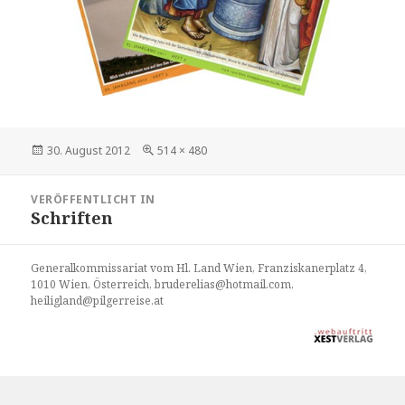
Veröffentlicht
30. August 2012
Volle
514 × 480
am
Größe
Beitragsnavigation
VERÖFFENTLICHT IN
Schriften
Generalkommissariat vom Hl. Land Wien, Franziskanerplatz 4,
1010 Wien, Österreich, bruderelias@hotmail.com,
heiligland@pilgerreise.at