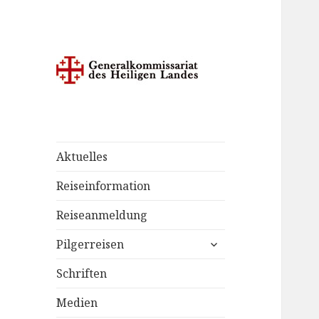
Pilgerreisen ins Heilige Land
Pilgerreise.at
Aktuelles
Reiseinformation
Reiseanmeldung
untermenü
Pilgerreisen
anzeigen
Schriften
Medien