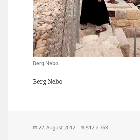
Berg Nebo
Berg Nebo
Veröffentlicht
27. August 2012
Volle
512 × 768
am
Größe